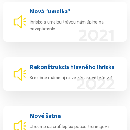
Nová "umelka"
Ihrisko s umelou trávou nám úplne na
2021
nezaplatenie
Rekonštrukcia hlavného ihriska
2022
Konečne máme aj nové zápasové brány :)
Nové šatne
Chceme sa cítiť lepšie počas tréningov i