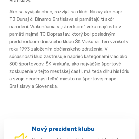
Bratislavy.
Ako sa vyvíjala obec, rozvíjal sa i klub. Názvy ako napr.
TJ Dunaj či Dinamo Bratislava si pamätajú tí skôr
narodení. Vrakunčania v „strednom" veku majú isto v
pamäti najmä TJ Doprastav, ktorý bol posledným
predchodcom dnešného klubu ŠK Vrakuňa. Ten vznikol v
roku 1993 založením občianskeho združenia. V
súčasnosti klub zastrešuje naprieč kategóriami viac ako
300 športovcov. ŠK Vrakuňa, ako najväčšie športové
zoskupenie v tejto mestskej časti, má teda dlhú históriu
a svoje neodmysliteľné miesto na športovej mape
Bratislavy a Slovenska.
Nový prezident klubu