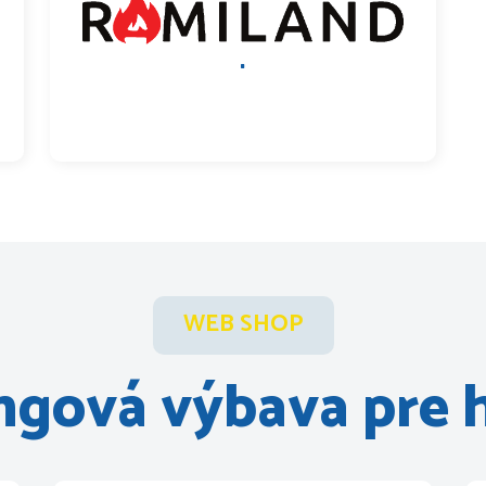
.
WEB SHOP
ngová výbava pre 