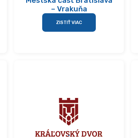
Mestská časť Bratislava
– Vrakuňa
ZISTIŤ VIAC
.