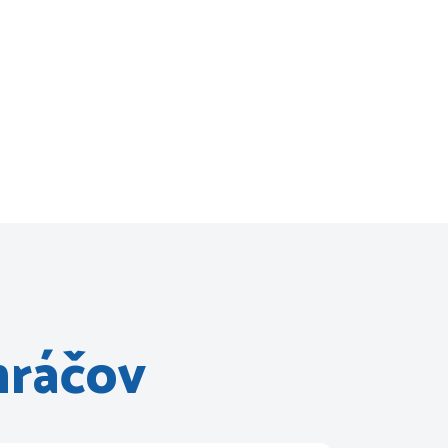
hráčov