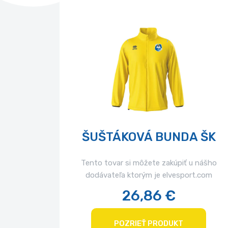
ČNÍK
ŠUŠTÁKOVÁ BUNDA ŠK
u nášho
Tento tovar si môžete zakúpiť u nášho
t.com
dodávateľa ktorým je elvesport.com
26,86 €
POZRIEŤ PRODUKT