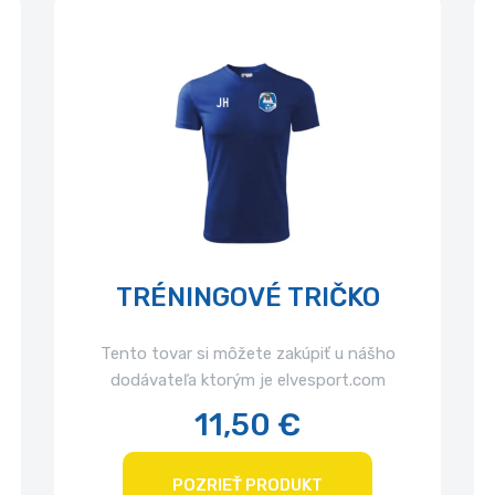
TRÉNINGOVÉ TRIČKO
Tento tovar si môžete zakúpiť u nášho
dodávateľa ktorým je elvesport.com
11,50 €
POZRIEŤ PRODUKT