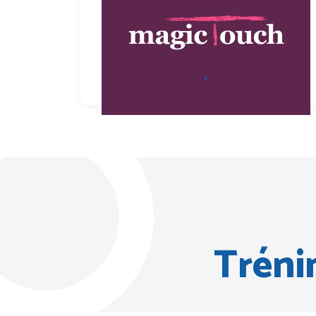
.
Tréni