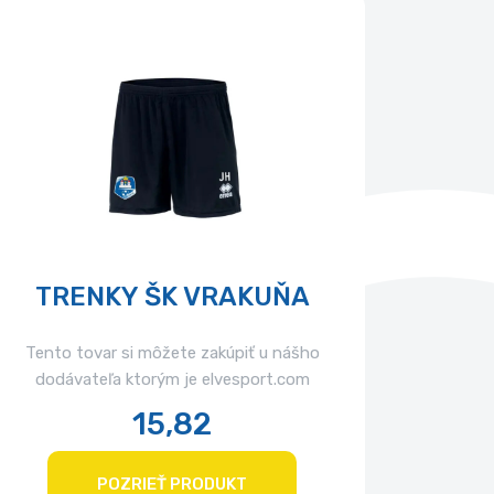
TRENKY ŠK VRAKUŇA
TRÉ
Tento tovar si môžete zakúpiť u nášho
Tento 
dodávateľa ktorým je elvesport.com
dodá
15,82
POZRIEŤ PRODUKT